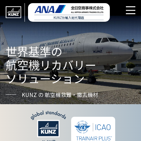
KUNZ社輸入総代理店
世界基準の
航空機リカバリー
ソリューション
KUNZ の 航空機救難・撤去機材